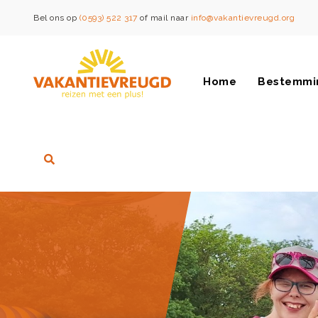
Bel ons op
(0593) 522 317
of mail naar
info@vakantievreugd.org
Home
Bestemmi