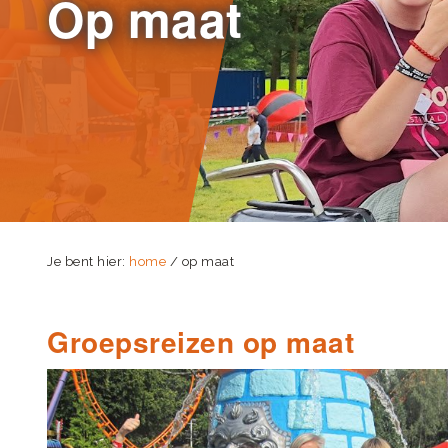
Op maat
Je bent hier:
home
/ op maat
Groepsreizen op maat