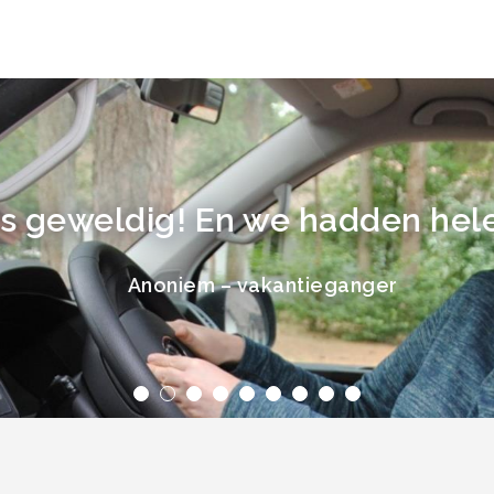
 geweldig! En we hadden hele 
Anoniem – vakantieganger