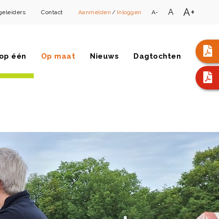
A+
A
geleiders
Contact
Aanmelden
/
Inloggen
A-
op één
Op maat
Nieuws
Dagtochten