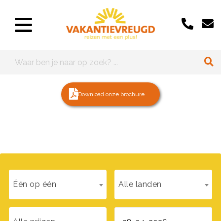
Download onze brochure
Één op één
Alle landen
Download ons handboek