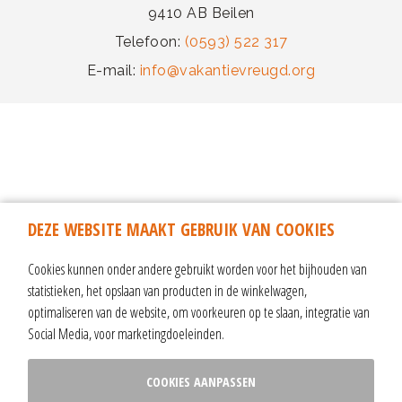
9410 AB Beilen
Telefoon:
(0593) 522 317
E-mail:
info@vakantievreugd.org
DEZE WEBSITE MAAKT GEBRUIK VAN COOKIES
Cookies kunnen onder andere gebruikt worden voor het bijhouden van
statistieken, het opslaan van producten in de winkelwagen,
optimaliseren van de website, om voorkeuren op te slaan, integratie van
Social Media, voor marketingdoeleinden.
algemene voorwaarden & reisvoorwaarden
|
ANBI-informatie
|
COOKIES AANPASSEN