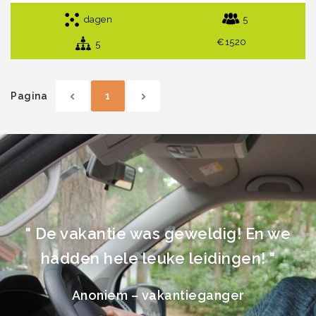
dagen
5
€1520
5
Pagina
1
" De vakantie was geweldig! En we
hadden hele leuke leidingen! "
Anoniem – vakantieganger