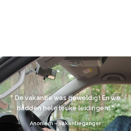
" De vakantie was geweldig! En we
hadden hele leuke leidingen! "
Anoniem – vakantieganger