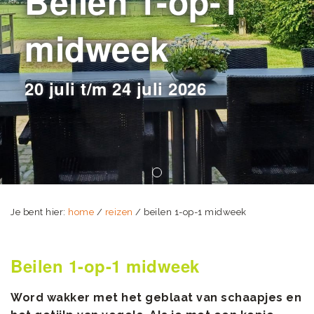
Beilen 1-op-1
midweek
20 juli t/m 24 juli 2026
Je bent hier:
home
/
reizen
/ beilen 1-op-1 midweek
Beilen 1-op-1 midweek
Word wakker met het geblaat van schaapjes en