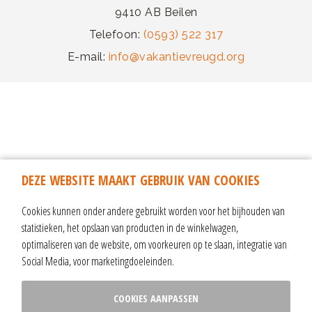
9410 AB Beilen
Telefoon:
(0593) 522 317
E-mail:
info@vakantievreugd.org
DEZE WEBSITE MAAKT GEBRUIK VAN COOKIES
Cookies kunnen onder andere gebruikt worden voor het bijhouden van
statistieken, het opslaan van producten in de winkelwagen,
optimaliseren van de website, om voorkeuren op te slaan, integratie van
Social Media, voor marketingdoeleinden.
algemene voorwaarden & reisvoorwaarden
|
ANBI-informatie
|
COOKIES AANPASSEN