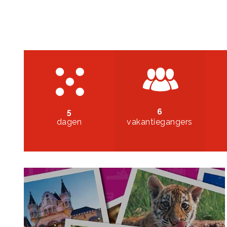
5
6
dagen
vakantiegangers