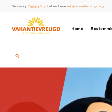
Bel ons op
(0593) 522 317
of mail naar
info@vakantievreugd.org
Home
Bestemmi