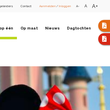
A+
A
geleiders
Contact
Aanmelden
/
Inloggen
A-
op één
Op maat
Nieuws
Dagtochten