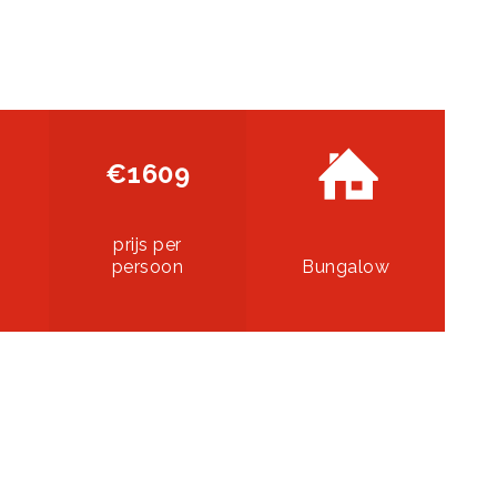
€1609
prijs per
persoon
Bungalow