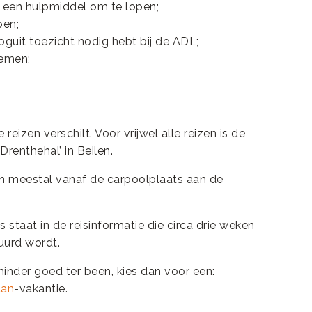
 een hulpmiddel om te lopen;
pen;
guit toezicht nodig hebt bij de ADL;
nemen;
eizen verschilt. Voor vrijwel alle reizen is de
renthehal’ in Beilen.
en meestal vanaf de carpoolplaats aan de
 staat in de reisinformatie die circa drie weken
tuurd wordt.
minder goed ter been, kies dan voor een:
aan
-vakantie.