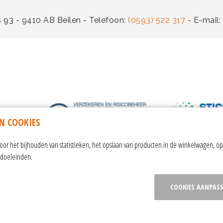
 93 - 9410 AB Beilen - Telefoon:
(0593) 522 317
- E-mail:
N COOKIES
r het bijhouden van statistieken, het opslaan van producten in de winkelwagen, op
ngdoeleinden.
COOKIES AANPAS
orwaarden
|
ANBI-informatie
|
sitemap
|
privacy verklaring
|
contact
|
cookie i