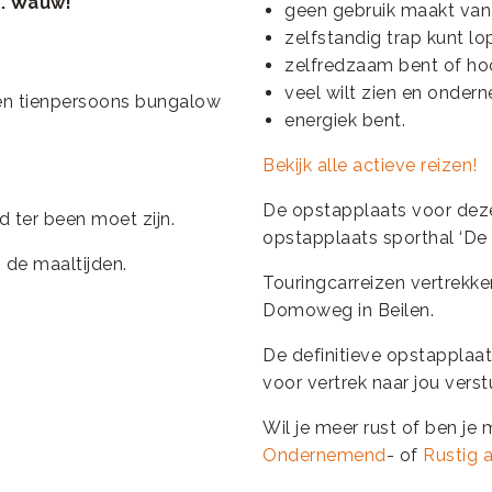
. Wauw!
geen gebruik maakt van
zelfstandig trap kunt lo
zelfredzaam bent of hoo
veel wilt zien en onder
een tienpersoons bungalow
energiek bent.
Bekijk alle actieve reizen!
De opstapplaats voor deze r
 ter been moet zijn.
opstapplaats sporthal ‘De D
 de maaltijden.
Touringcarreizen vertrekk
Domoweg in Beilen.
De definitieve opstapplaats
voor vertrek naar jou vers
Wil je meer rust of ben je 
Ondernemend
- of
Rustig 