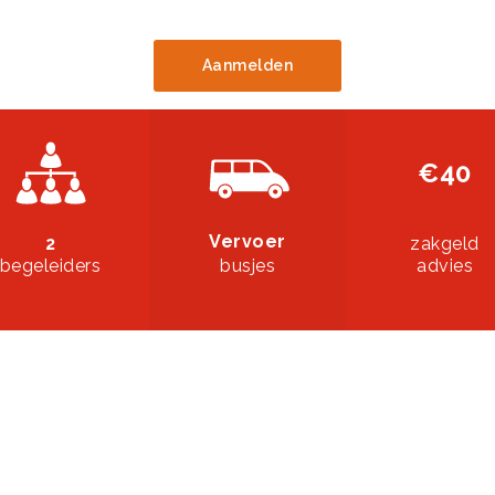
Aanmelden
€40
Vervoer
2
zakgeld
begeleiders
busjes
advies