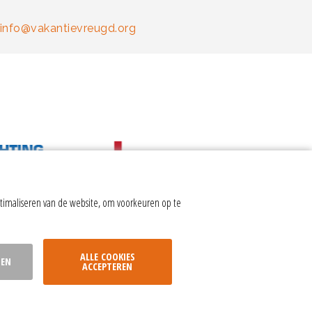
info@vakantievreugd.org
timaliseren van de website, om voorkeuren op te
ALLE COOKIES
SEN
ACCEPTEREN
nstellingen
|
Website door Webba