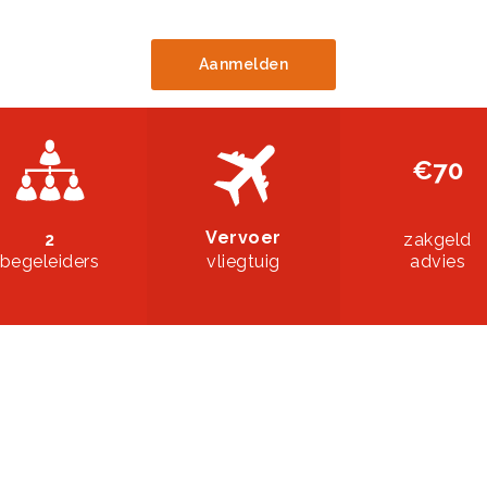
Aanmelden
€70
Vervoer
2
zakgeld
begeleiders
vliegtuig
advies