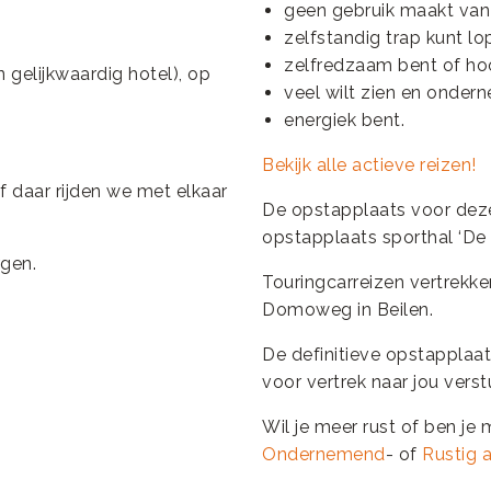
geen gebruik maakt van
zelfstandig trap kunt lo
zelfredzaam bent of hoo
 gelijkwaardig hotel), op
veel wilt zien en onder
energiek bent.
Bekijk alle actieve reizen!
f daar rijden we met elkaar
De opstapplaats voor deze r
opstapplaats sporthal ‘De D
rgen.
Touringcarreizen vertrekk
Domoweg in Beilen.
De definitieve opstapplaats
voor vertrek naar jou vers
Wil je meer rust of ben je 
Ondernemend
- of
Rustig 