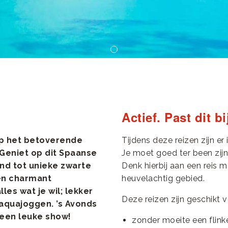
Actief. Past dit bi
op het betoverende
Tijdens deze reizen zijn er 
 Geniet op dit Spaanse
Je moet goed ter been zijn
nd tot unieke zwarte
Denk hierbij aan een reis 
een charmant
heuvelachtig gebied.
les wat je wil; lekker
Deze reizen zijn geschikt vo
t aquajoggen. ’s Avonds
ar een leuke show!
zonder moeite een flink