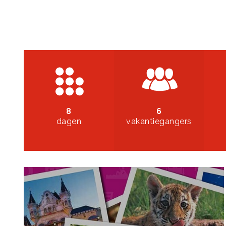
8
6
dagen
vakantiegangers