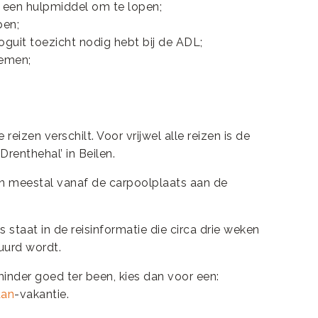
 een hulpmiddel om te lopen;
pen;
guit toezicht nodig hebt bij de ADL;
nemen;
eizen verschilt. Voor vrijwel alle reizen is de
renthehal’ in Beilen.
en meestal vanaf de carpoolplaats aan de
 staat in de reisinformatie die circa drie weken
tuurd wordt.
minder goed ter been, kies dan voor een:
aan
-vakantie.