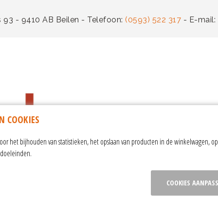
 93 - 9410 AB Beilen - Telefoon:
(0593) 522 317
- E-mail:
N COOKIES
r het bijhouden van statistieken, het opslaan van producten in de winkelwagen, op
ngdoeleinden.
COOKIES AANPAS
orwaarden
|
ANBI-informatie
|
sitemap
|
privacy verklaring
|
contact
|
cookie i