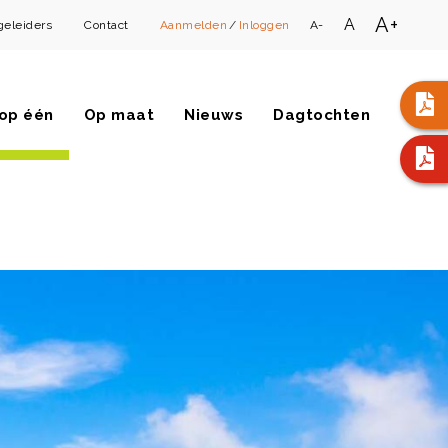
A+
A
geleiders
Contact
Aanmelden
/
Inloggen
A-
op één
Op maat
Nieuws
Dagtochten