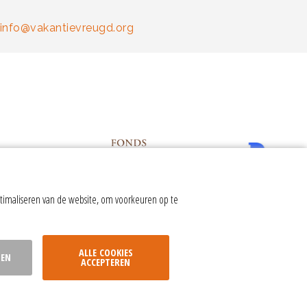
info@vakantievreugd.org
timaliseren van de website, om voorkeuren op te
ALLE COOKIES
SEN
ACCEPTEREN
nstellingen
|
Website door Webba