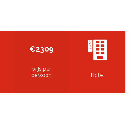
€2309
prijs per
persoon
Hotel