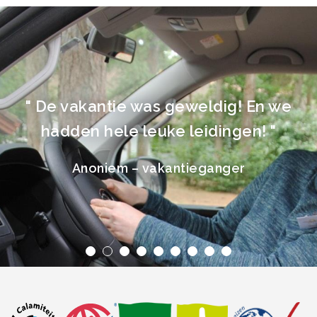
" De vakantie was geweldig! En we
hadden hele leuke leidingen! "
Anoniem – vakantieganger