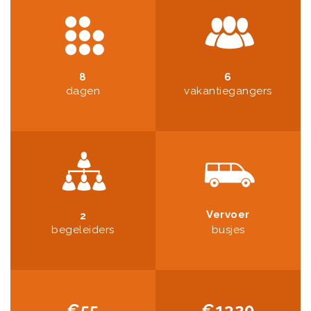
8
6
dagen
vakantiegangers
Vervoer
2
begeleiders
busjes
€55
€1320