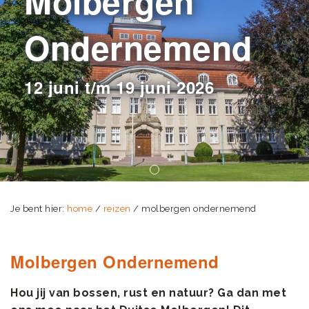
Molbergen
Ondernemend
12 juni t/m 19 juni 2026
Je bent hier:
home
/
reizen
/ molbergen ondernemend
Molbergen Ondernemend
Hou jij van bossen, rust en natuur? Ga dan met