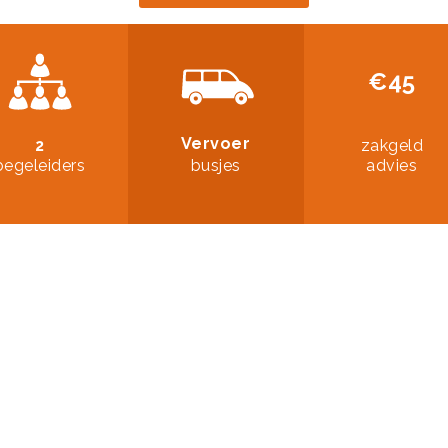
€45
Vervoer
2
zakgeld
begeleiders
busjes
advies