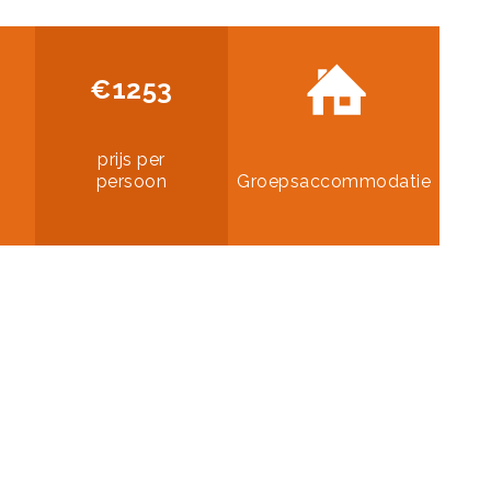
€1253
prijs per
persoon
Groepsaccommodatie