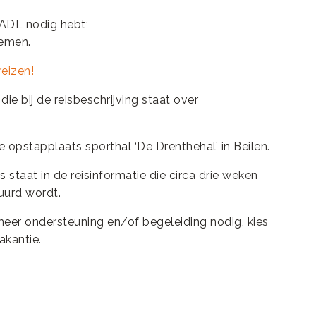
 ADL nodig hebt;
nemen.
eizen!
ie bij de reisbeschrijving staat over
 de opstapplaats sporthal ‘De Drenthehal’ in Beilen.
 staat in de reisinformatie die circa drie weken
tuurd wordt.
 meer ondersteuning en/of begeleiding nodig, kies
akantie.