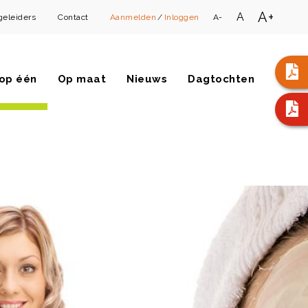
A+
A
geleiders
Contact
Aanmelden
/
Inloggen
A-
op één
Op maat
Nieuws
Dagtochten