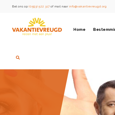
Bel ons op
(0593) 522 317
of mail naar
info@vakantievreugd.org
Home
Bestemmi