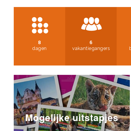
8
6
dagen
vakantiegangers
Mogelijke uitstapjes