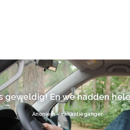
 geweldig! En we hadden hele 
Anoniem – vakantieganger