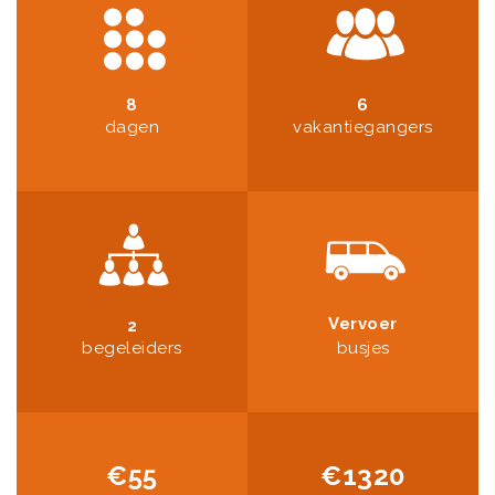
8
6
dagen
vakantiegangers
Vervoer
2
begeleiders
busjes
€55
€1320