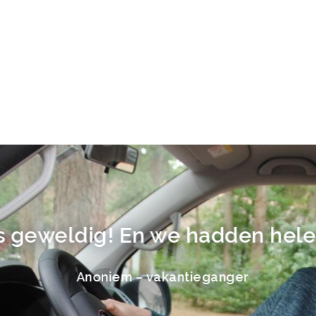
 geweldig! En we hadden hele 
Anoniem – vakantieganger