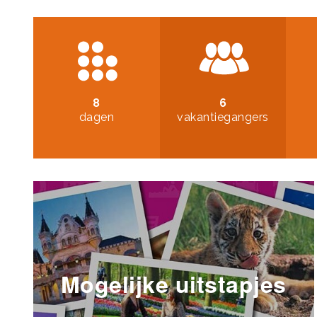
8
6
dagen
vakantiegangers
Mogelijke uitstapjes