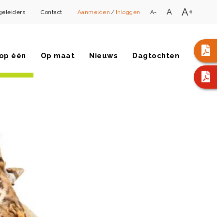
A+
A
geleiders
Contact
Aanmelden
/
Inloggen
A-
op één
Op maat
Nieuws
Dagtochten