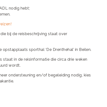
 ADL nodig hebt;
nemen.
eizen!
ie bij de reisbeschrijving staat over
 de opstapplaats sporthal ‘De Drenthehal’ in Beilen.
 staat in de reisinformatie die circa drie weken
tuurd wordt.
 meer ondersteuning en/of begeleiding nodig, kies
akantie.