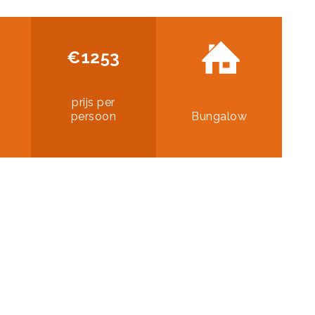
€1253
prijs per
persoon
Bungalow