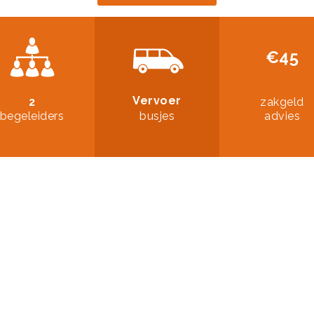
€45
Vervoer
2
zakgeld
begeleiders
busjes
advies