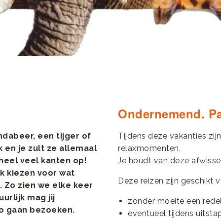
Ondernemend. Pas
ndabeer, een tijger of
Tijdens deze vakanties zij
en je zult ze allemaal
relaxmomenten.
 heel veel kanten op!
Je houdt van deze afwissel
k kiezen voor wat
Deze reizen zijn geschikt vo
 Zo zien we elke keer
rlijk mag jij
zonder moeite een redel
so gaan bezoeken.
eventueel tijdens uitsta