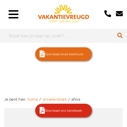
Download onze brochure
Je bent hier:
home
/
smoelenboek
/ afina
Download ons handboek