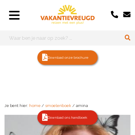
Download onze brochure
Je bent hier:
home
/
smoelenboek
/ amina
Download ons handboek